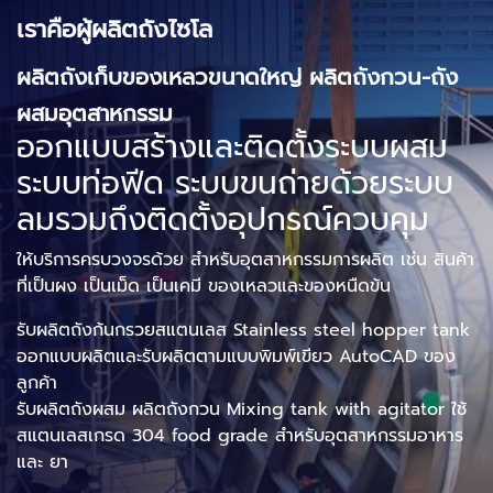
เราคือผู้ผลิตถังไซโล
ผลิตถังเก็บของเหลวขนาดใหญ่ ผลิตถังกวน-ถัง
ผสมอุตสาหกรรม
ออกแบบสร้างและติดตั้งระบบผสม
ระบบท่อฟีด ระบบขนถ่ายด้วยระบบ
ลมรวมถึงติดตั้งอุปกรณ์ควบคุม
ให้บริการครบวงจรด้วย สำหรับอุตสาหกรรมการผลิต เช่น สินค้า
ที่เป็นผง เป็นเม็ด เป็นเคมี ของเหลวและของหนืดข้น
รับผลิตถังก้นกรวยสแตนเลส Stainless steel hopper tank
ออกแบบผลิตและรับผลิตตามแบบพิมพ์เขียว AutoCAD ของ
ลูกค้า
รับผลิตถังผสม ผลิตถังกวน Mixing tank with agitator ใช้
สแตนเลสเกรด 304 food grade สำหรับอุตสาหกรรมอาหาร
และ ยา