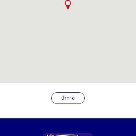
นำทาง